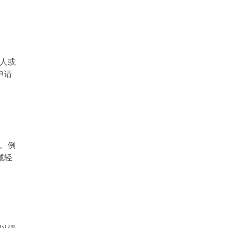
。
人或
申请
。例
减轻