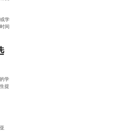
户或学
体时间
选
的学
生提
亚