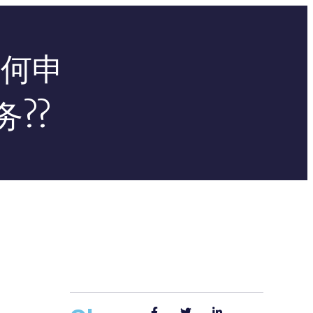
如何申
??