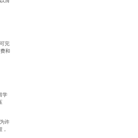
以清
可完
学费和
留学
压
为许
程，