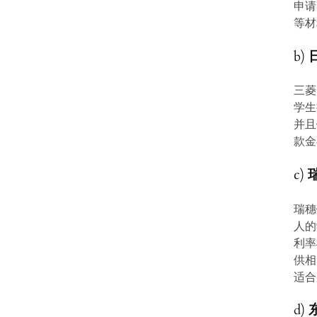
申请
等材
b)
三菱
学生
并且
款金
c)
瑞穗
人的
利率
供相
适合
d)