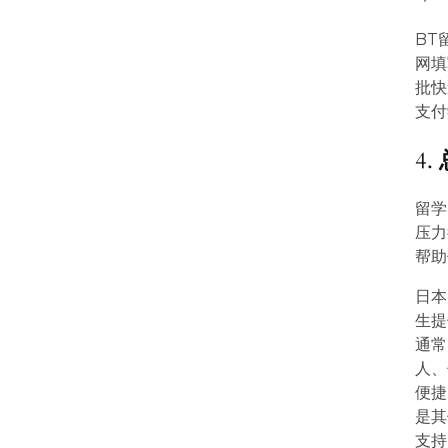
BT
网填
批快
支付
4.
留学
压力
帮助
日本
生提
通常
人、
便捷
是其
支持