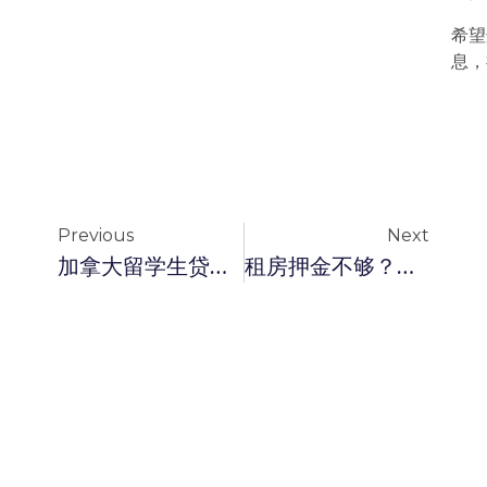
希望
息，
Previous
Next
加拿大留学生贷款攻略：如何申请以及BT留学生贷款的服务??
租房押金不够？试试这些贷款产品