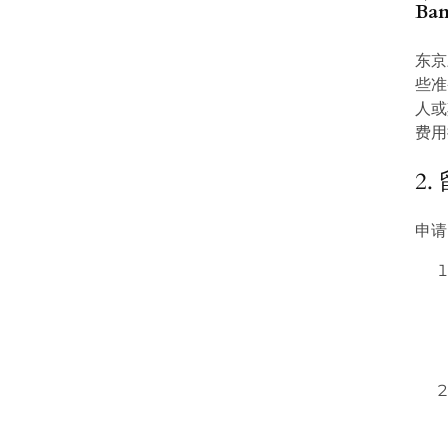
Ba
东京
些准
人或
费用
2
申请