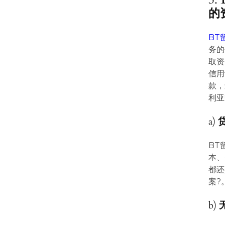
的
BT
务的
取资
信用
款，
利亚
a)
BT
本、
都还
案?
b)