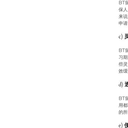
BT
保人
来说
申请
c)
BT
习期
些灵
效缓
d)
BT
用都
的所
e)