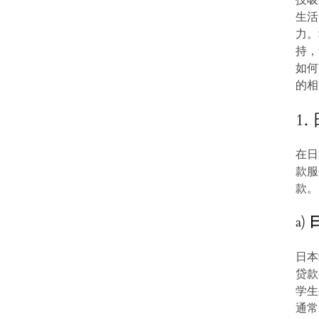
生活
力。
持，
如何
的相
1
在日
款服
款。
a)
日本
贷款
学生
通常