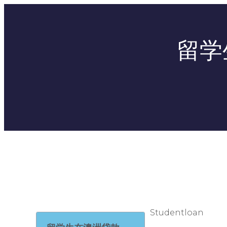
留学
Studentloan