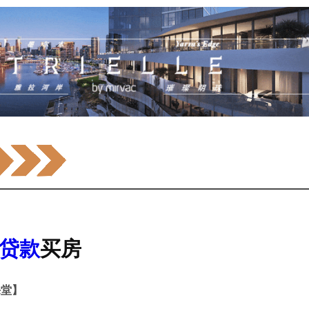
款
贷款
买房
课堂】