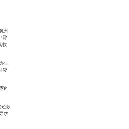
澳洲
都需
其收
在办理
对贷
家的
。
的还款
寻求