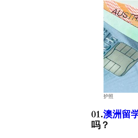
护照
01.
澳洲留
吗？