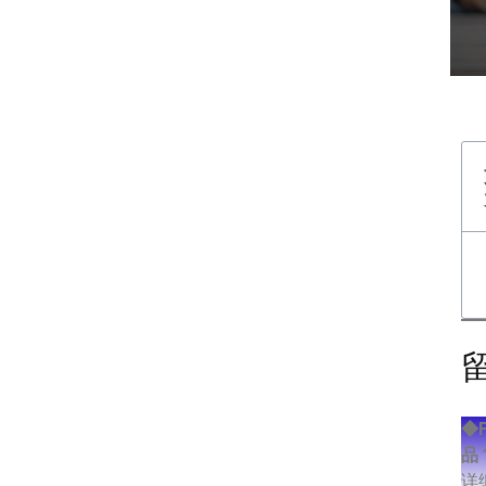
◆F
品
详