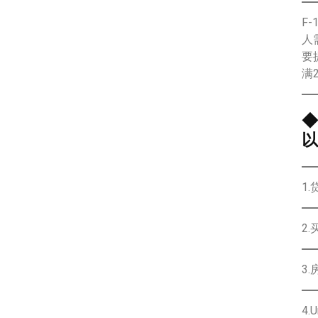
F-
人
要提
满
◆
以
1
2
3
4.