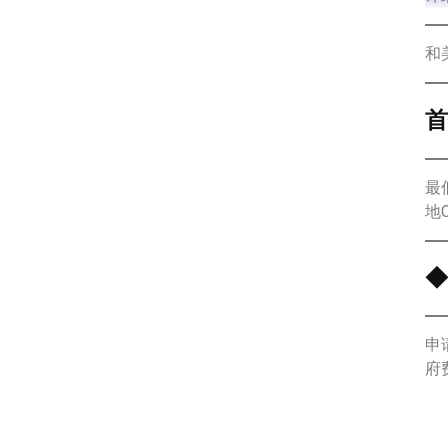
和
首
最
地C
◆
申
府