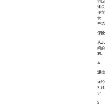
韩国
建议
便宜
食、
些花
保险
从2
间的
右。
4
通信
无论
社经
求，
5