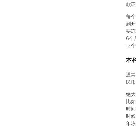
款证
每个
到开
要冻
6个
12
本
通常
民币
绝大
比如
时间
时候
年冻