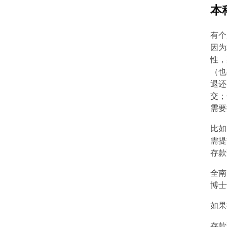
本
有个
因为
性，
（也
退还
交；
需要
比如
需提
存款
全南
博士
如果
存款