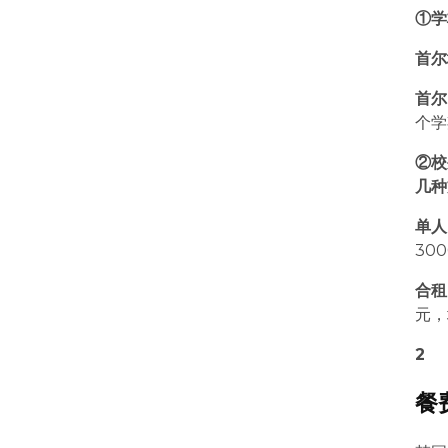
①学
首尔
首尔
个学
②校
几种
单人
300
合租
元，
2
餐