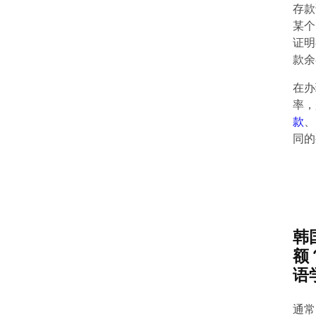
存款
某个
证明
款余
在办
率，
款
、
同的
韩
额
语
通常