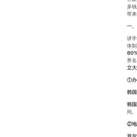
多钱
带来
一、
讲学
体制
80
界名
立大
①办
韩国
韩国
间。
②地
首尔