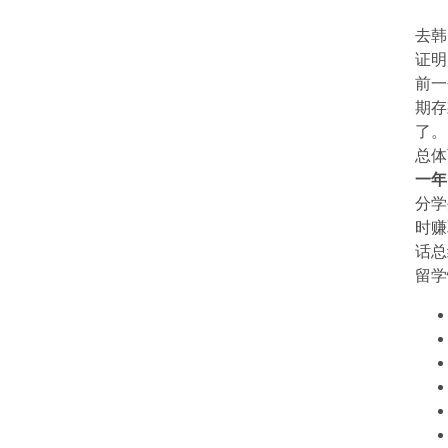
去韩
证明
前一
期存
了。
总体
一年
分学
时赚
话总
留学