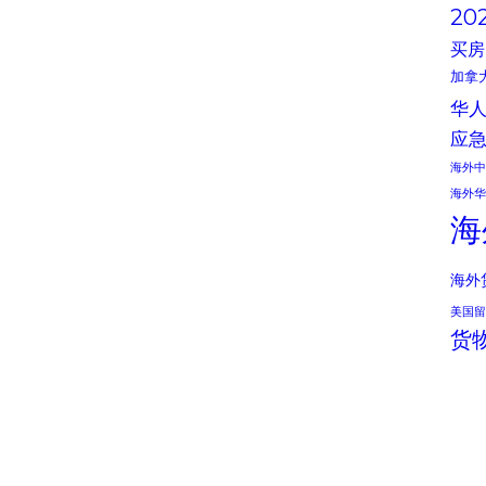
20
买房
加拿
华
应
海外中
海外华
海
海外
美国留
货