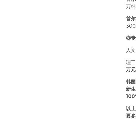
万韩
首尔
30
③专
人文
理工
万元
韩国
新生
10
以上
要参