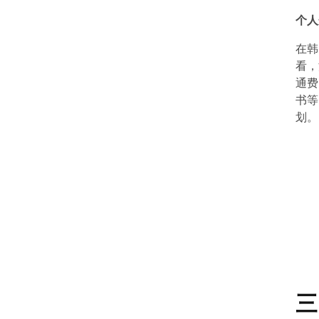
个人
在韩
看，
通费
书等
划。
三