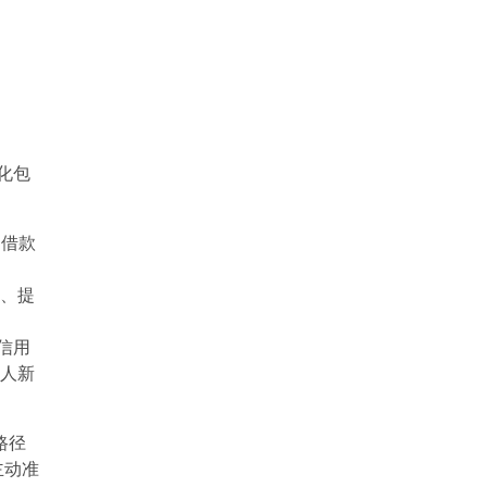
政
化包
护借款
费、提
信用
华人新
路径
主动准