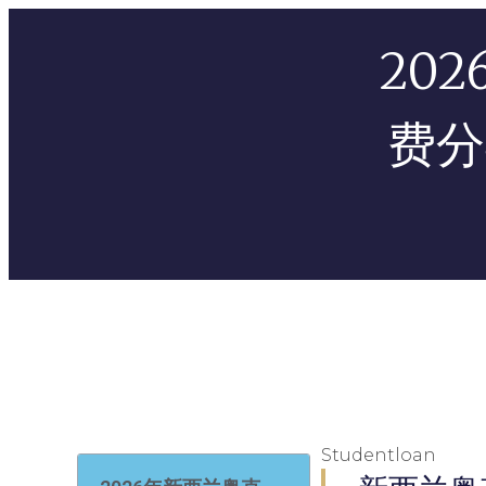
20
费分
Studentloan