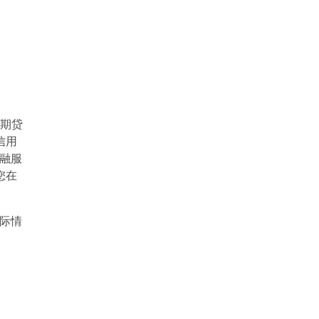
分期贷
信用
融服
您在
际情