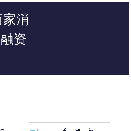
商家消
启融资