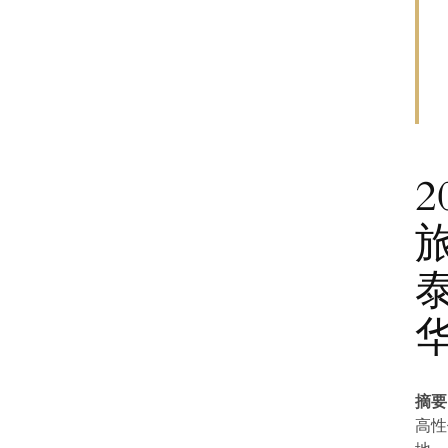
摘要
高性