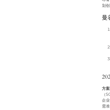
划创
曼
2
方案
（S
企业
需准