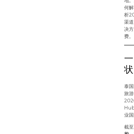
地。
何解
析2
渠道
决方
费。
一
状
泰国
旅游
20
Hu
业国
截至