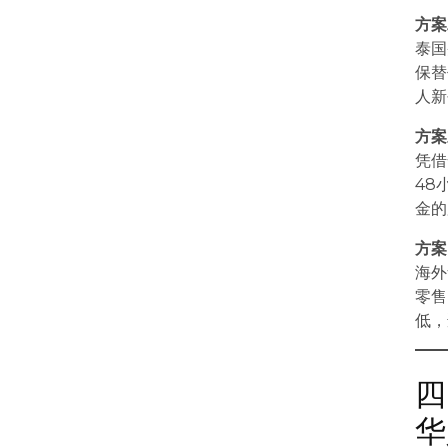
方案
泰国
保替
人新
方案
凭借
48
金的
方案
海外
零售
低，
四
华