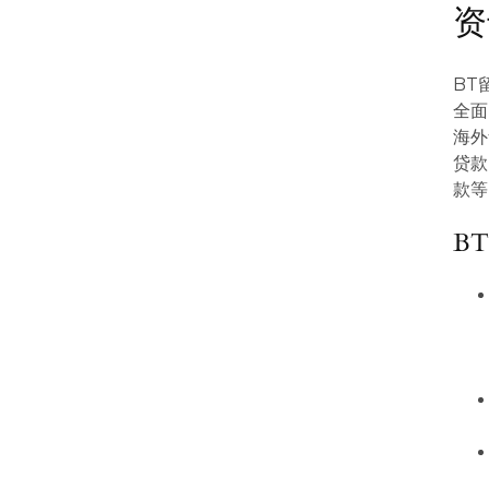
资
BT
全面
海外
贷款
款等
B