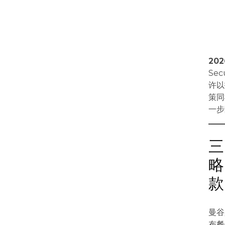
20
Se
许以
策同
一步
三
略
款
曼谷
布餐