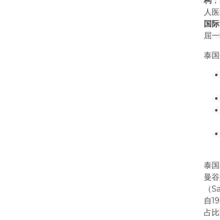
构
，
人医
国际
屈一
泰国
泰国
曼谷
（S
自1
占比