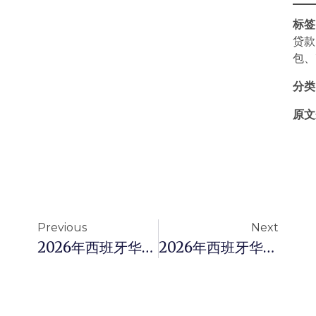
标签
贷款
包、
分类
原文
Previous
Next
2026年西班牙华人留学生必读：如何识别正规贷款机构与防范留学贷款陷阱？格拉纳达大学中国留学生防骗指南
2026年西班牙华人物流企业主库存融资完全指南：跨境货运与仓储库存贷款全攻略