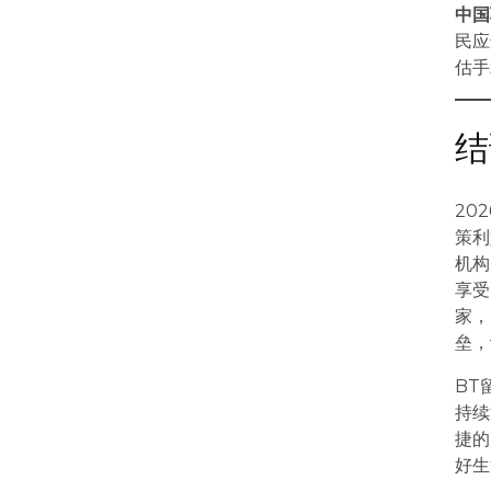
中国
民应
估手
结
20
策利
机构
享受
家，
垒，
BT
持续
捷的
好生