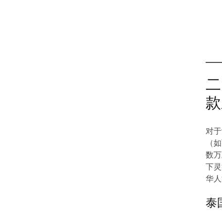
二
款
对于
（如
数万
下灵
华人
泰