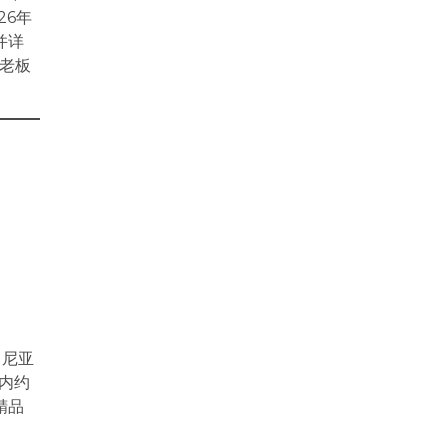
26年
并详
老板
遇
罗尼亚
区内约
精品