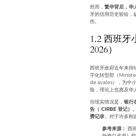
然而，
繁华背后，华
牙的信用历史较短，
伤。
1.2 西班
2026）
西班牙政府近年来持
字化转型部（Ministe
de avales）
险，理论上也惠及华
但现实情况是，
银行
告（ CIRBE 登记
费记录
。对于许多刚
参考来源：
西
融资白皮书》指