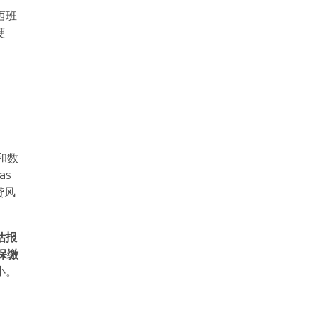
西班
硬
和数
as
贷风
估报
保缴
小。