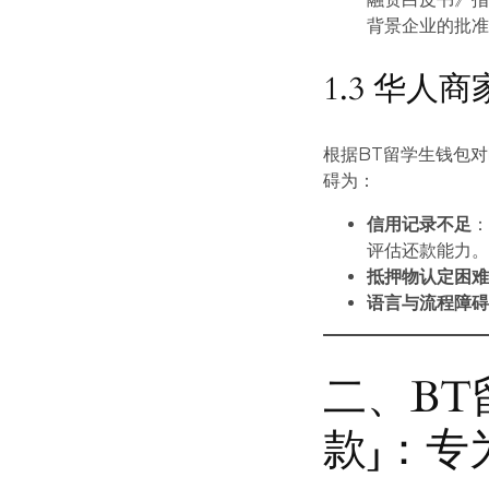
背景企业的批准
1.3 华人
根据BT留学生钱包
碍为：
信用记录不足
评估还款能力
抵押物认定困
语言与流程障
二、BT
款」：