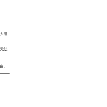
大阻
行无法
。
空白。