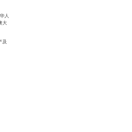
华人
澳大
产及