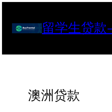
跳
至
内
留学生贷款
容
澳洲贷款