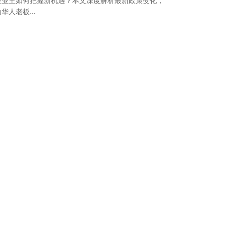
企业主如何把握新机遇？本文深度解析最新政策变化，
为华人老板…