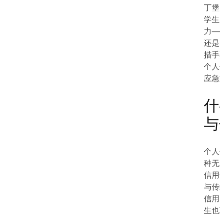
丁堡
学生
力—
还是
措手
个人
应急
什
与
个人
种无
信用
与传
信用
生也