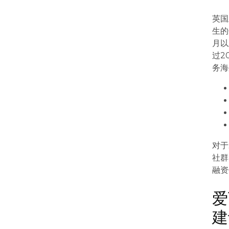
英国
生的
月以
过2
务海
对于
社群
融资
爱
建