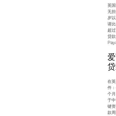
英国
无担
岁以
请比
超过
贷款
Pa
爱
贷
在英
件：
个月
于中
键资
款周