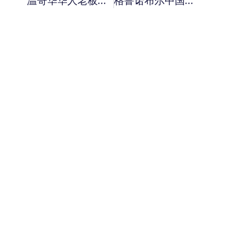
温哥华华人老板创业融资指南：2026年最新商业贷款攻略
格鲁诺布尔中国留学生如何利用货物抵押贷款解决资金周转难题？2026年最新解读