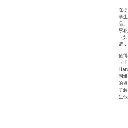
在提
学生
品。
累积
（如
请，
值得
（I
Ha
困难
的资
了解
生钱