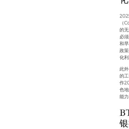
20
（C
的无
必须
和早
政策
化利
此外
的工
作2
色地
能力
B
银