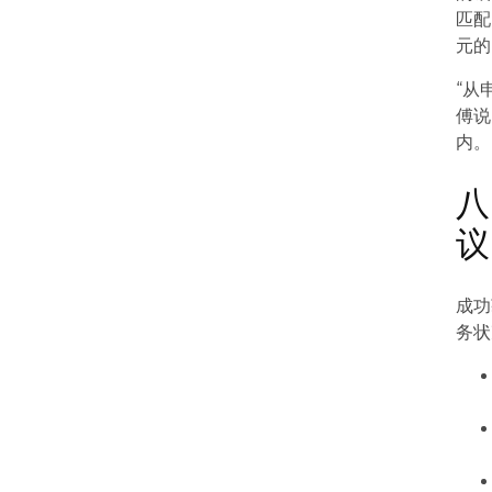
匹配
元的
“从
傅说
内。
八
议
成功
务状