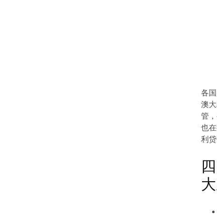
各国
澳大
管，
也在
利贷
四
大