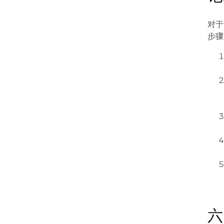
对于
步骤
六