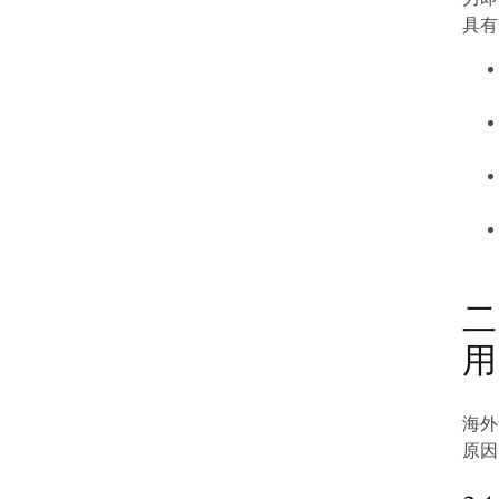
具有
二
用
海外
原因