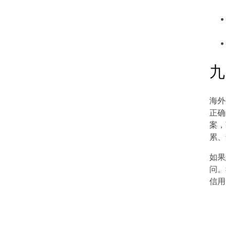
九
海外
正确
案，
累、
如果
问。
信用