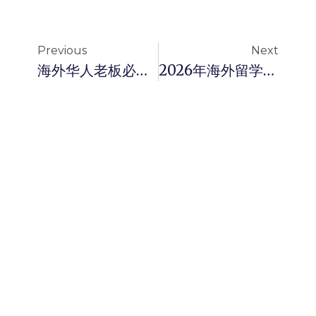
Previous
Next
海外华人老板必读：医美分期贷款如何帮助华人商家实现轻资产转型？
2026年海外留学贷款全攻略：中国留学生如何申请个人留学贷款？