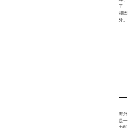
了一
却因
外。
一
海外信
是一
力即