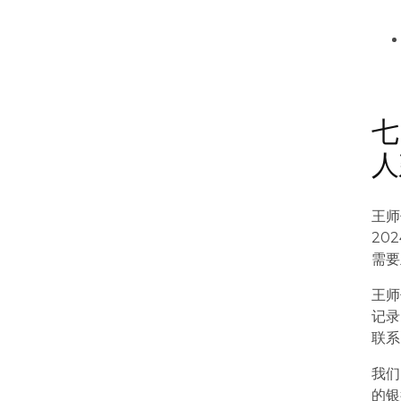
七
人
王师
20
需要
王师
记录
联系
我们
的银