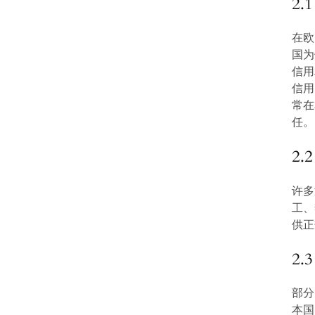
2
在欧
国为
信用
信用
常在
任。
2
许多
工、
供正
2
部分
本国