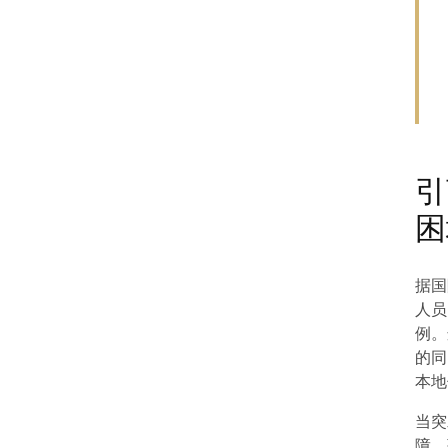
引
困
据国
人员
例。
的同
本地
当突
障、