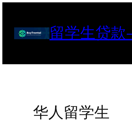
跳
至
内
留学生贷款
容
华人留学生