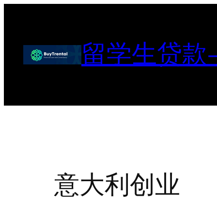
跳
至
内
留学生贷款
容
意大利创业