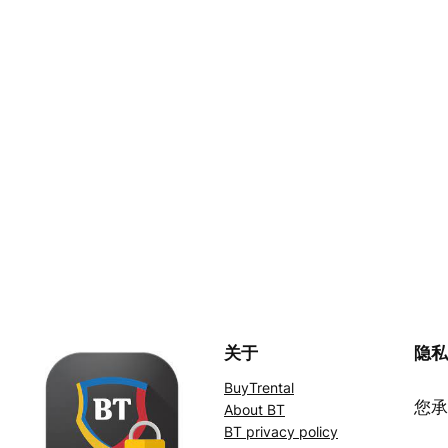
关于
隐
BuyTrental
您承
About BT
BT privacy policy