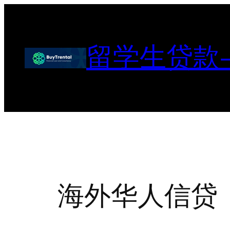
跳
至
内
留学生贷款
容
海外华人信贷