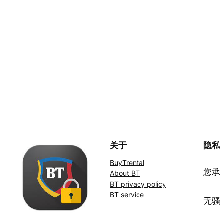
关于
隐
BuyTrental
您承
About BT
BT privacy policy
BT service
无