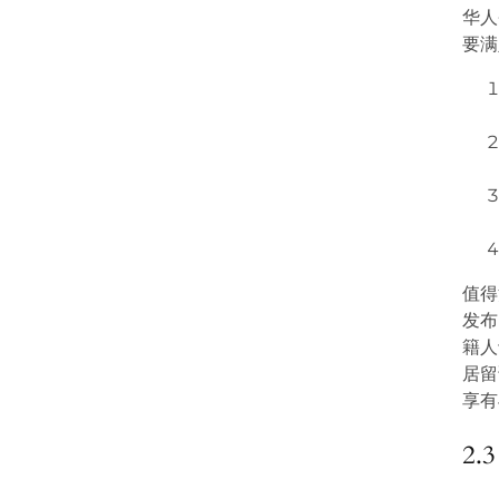
华人
要满
值得
发布
籍人
居留
享有
2