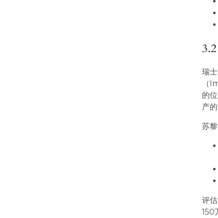
3
瑞士
（I
的位
产的
苏黎
评估
15