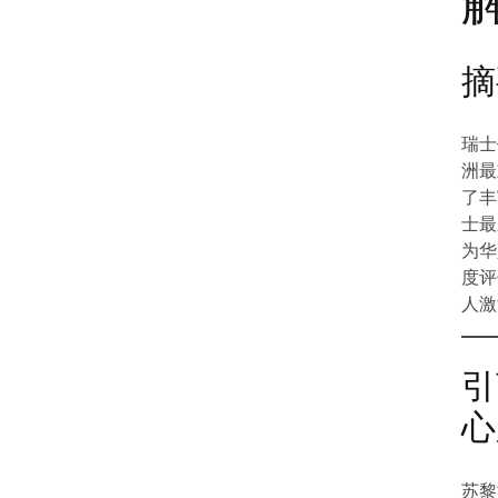
摘
瑞士
洲最
了丰
士最
为华
度评
人激
引
心
苏黎