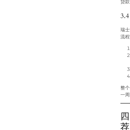
贷款
3
瑞士
流程
整个
一周
四
荐