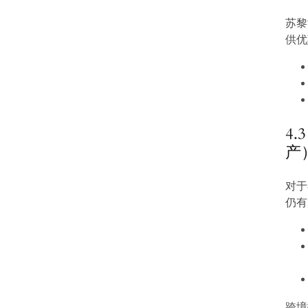
苏黎
供优
4
产
对于
仍有
跨境