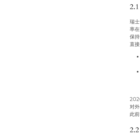
2
瑞士
率在
保持
直接
20
对外
此前
2