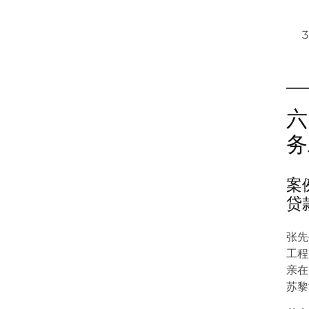
六
务
案
贷
张先
工程
亲在
苏黎