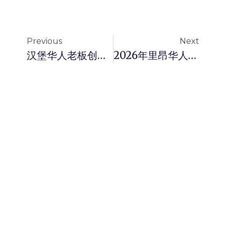
Previous
Next
汉堡华人老板创业贷款：2026年德国华人企业家如何获取启动资金
2026年里昂华人务工人员消费分期贷款完全指南：法国蓝领华人如何低门槛获取应急资金