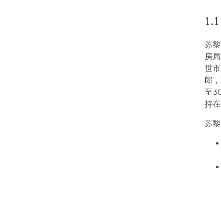
1
苏黎
房局
世市
郎，
至3
持在
苏黎