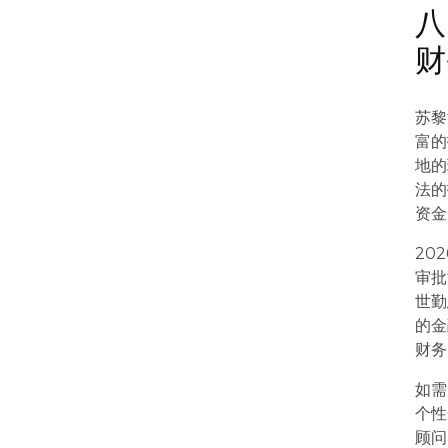
八
财
苏黎
富的
地的
法的
资金
20
审批
世勤
的金
财务
如需
个性
顾问