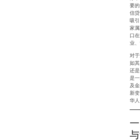
要的
信贷
吸引
家属
口在
业、
对于
如其
还是
是一
及金
新变
华人
一
与