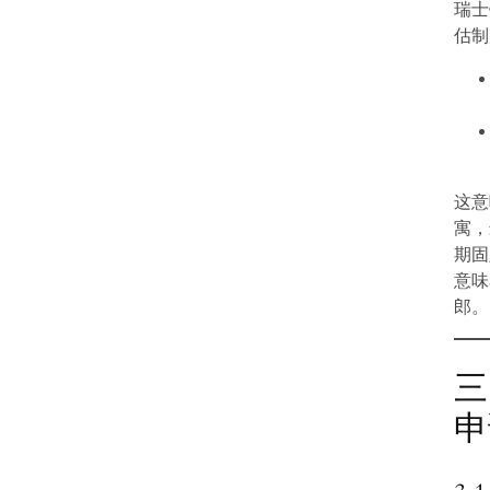
瑞士
估制
这意
寓，
期固
意味
郎。
三
申