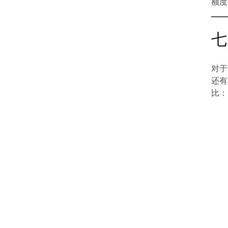
额度
七
对于
还有
比：