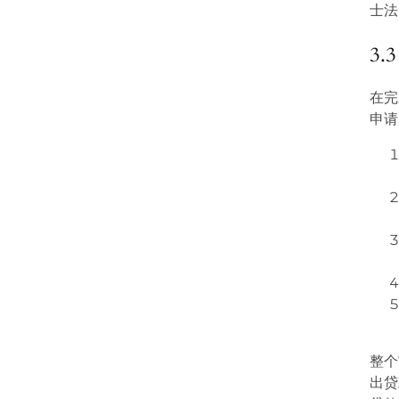
士法
3
在完
申请
整个
出贷