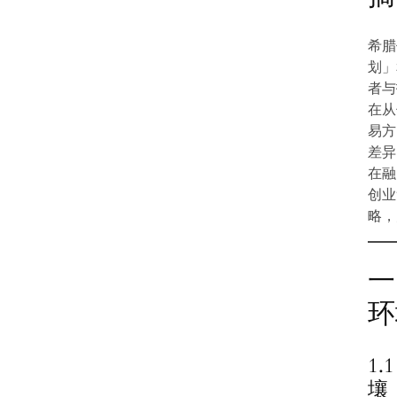
希腊
划」
者与
在从
易方
差异
在融
创业
略，
一
环
1
壤