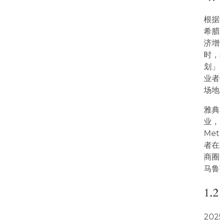
根据
希腊
济增
时，
划」
业者
场地
雅典
业，
Me
者在
商圈
马鲁
1
20