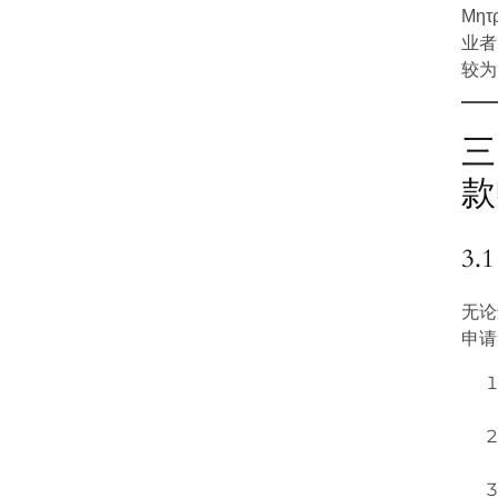
Μη
业者
较为
三
款
3
无论
申请