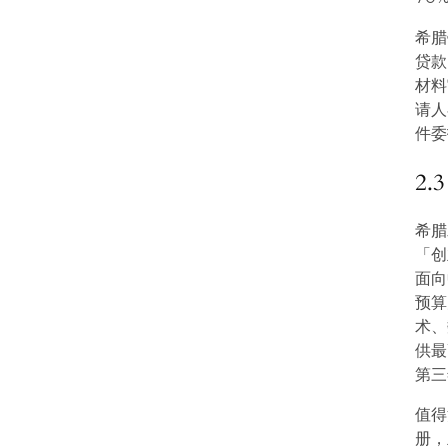
希腊
贷款
材料
请人
件委
2
希腊发
「创
面向
预算
术、
供最
第三
值得
册，