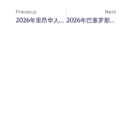
Previous
Next
2026年里昂华人务工人员消费分期贷款完全指南：法国蓝领华人如何低门槛获取应急资金
2026年巴塞罗那华人商家融资贷款全攻略：中小微型企业的启动与周转资金解决方案