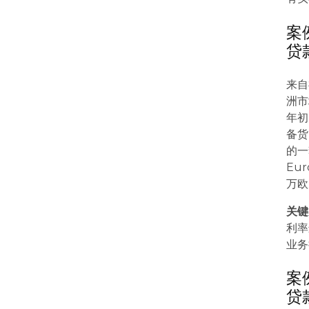
案
贷
来自
洲市
年初
备货
的一
Eu
万欧
关键
利率
业务
案
贷