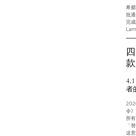
希腊
批通
完成
La
四
款
4
者
20
令》（
所有
「替代
这意