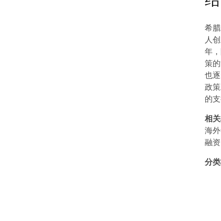
结
希腊
人创
年，
策的
也逐
政策
的支
相关
海外
融资
分类