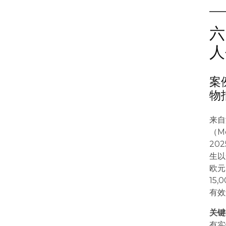
六
人
案
物
来自
（M
20
生以
欧元
15
有效
关键
有实