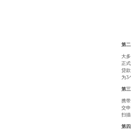
第二
大多
正式
贷款
为3
第三
携带
交申
扫描
第四