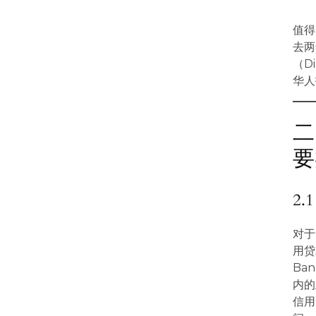
值得
去两
（D
华人
二
要
2
对于
用贷
Ban
内的
信用