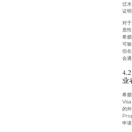
过水
证明
对于
质性
希腊
可验
但在
会通
4
业
希腊
Vi
的外
Pro
申请