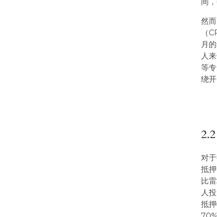
间，
然而
（C
月的
人来
等专
绕开
2
对于
抵押
比雷
人投
抵押
70