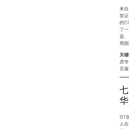
来自
签证
的E
了一
器、
周期
关键
虑专
言服
七
华
BT
人在