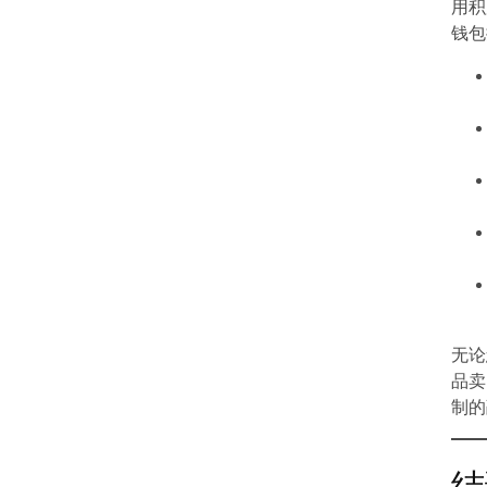
用积
钱包
无论
品卖
制的