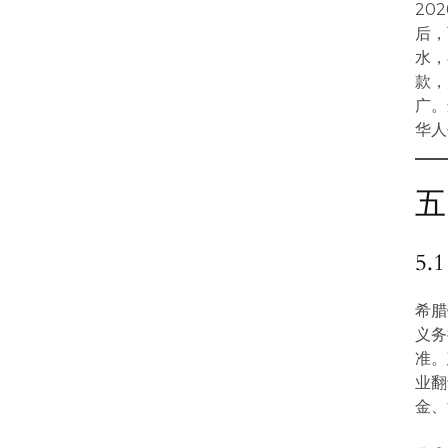
20
后，
水，
款，
广。
华人
五
5
希腊
义务
准。
业翻
金、