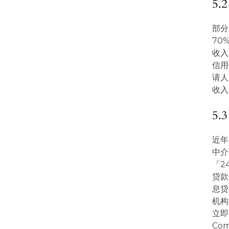
5
部分
70
收入
信用
请人
收入
5
近年
中介
「2
贷款
息贷
机构
立即向
Co