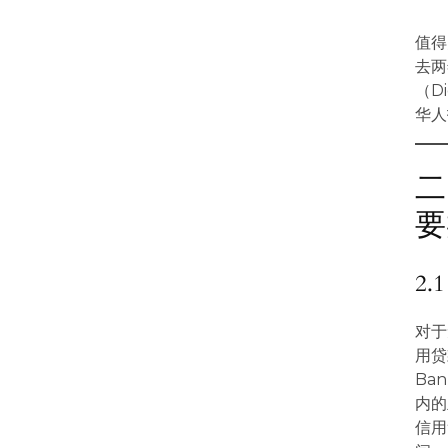
值得
去两
（D
华人
二
要
2
对于
用贷
Ban
内的
信用