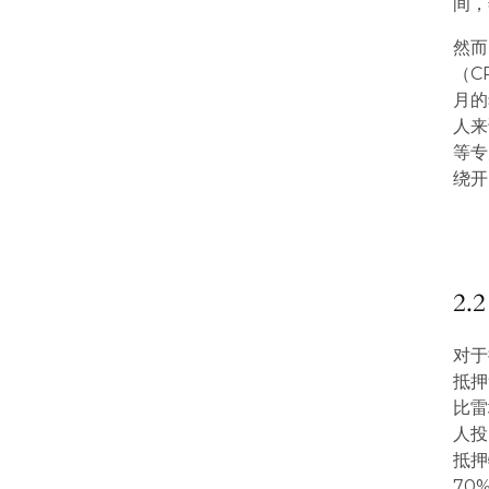
间，
然而
（C
月的
人来
等专
绕开
2
对于
抵押
比雷
人投
抵押
70