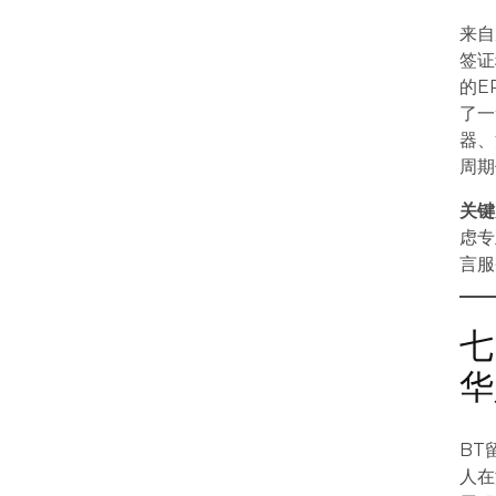
来自
签证
的E
了一
器、
周期
关键
虑专
言服
七
华
BT
人在