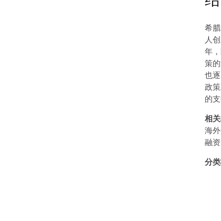
结
希腊
人创
年，
策的
也逐
政策
的支
相关
海外
融资
分类