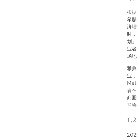
根据
希腊
济增
时，
划」
业者
场地
雅典
业，
Me
者在
商圈
马鲁
1
20