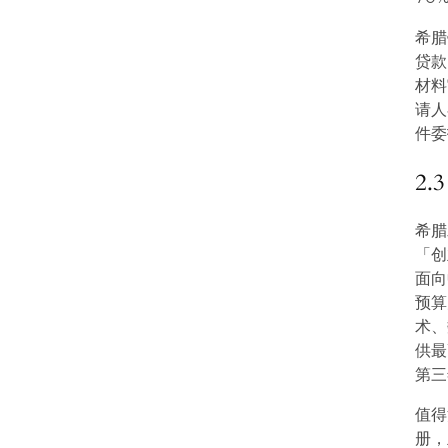
希腊
贷款
材料
请人
件委
2
希腊发
「创
面向
预算
术、
供最
第三
值得
册，