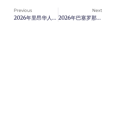
Previous
Next
2026年里昂华人务工人员消费分期贷款完全指南：法国蓝领华人如何低门槛获取应急资金
2026年巴塞罗那华人商家融资贷款全攻略：中小微型企业的启动与周转资金解决方案