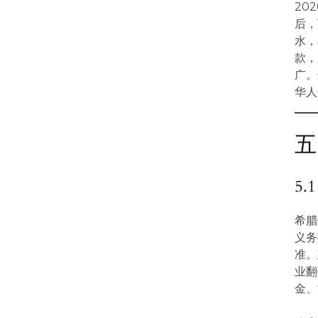
20
后，
水，
款，
广。
华人
五
5
希腊
义务
准。
业翻
金、