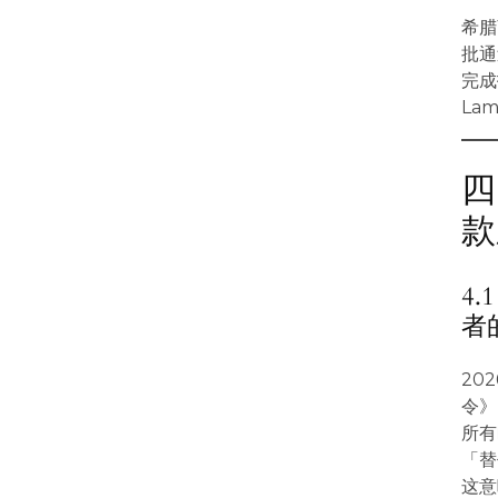
希腊
批通
完成
La
四
款
4
者
20
令》（
所有
「替代
这意