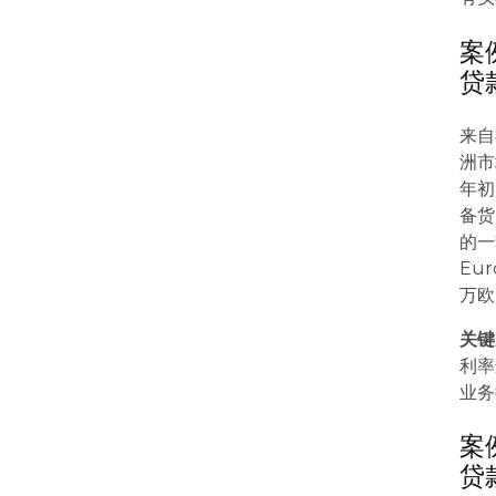
案
贷
来自
洲市
年初
备货
的一
Eu
万欧
关键
利率
业务
案
贷