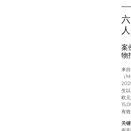
六
人
案
物
来自
（M
20
生以
欧元
15
有效
关键
有实