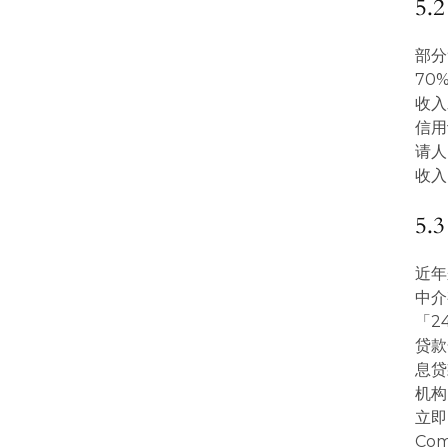
5
部分
70
收入
信用
请人
收入
5
近年
中介
「2
贷款
息贷
机构
立即向
Co