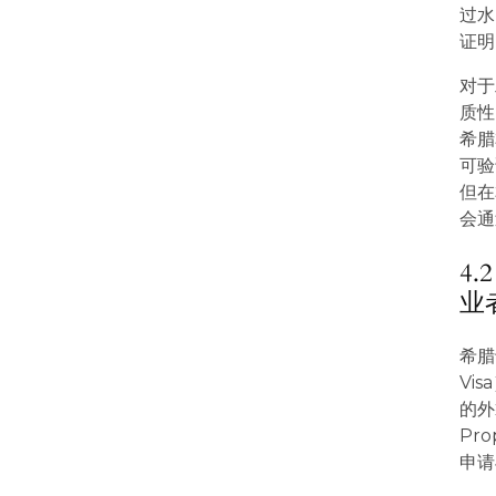
过水
证明
对于
质性
希腊
可验
但在
会通
4
业
希腊
Vi
的外
Pro
申请