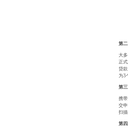
第二
大多
正式
贷款
为3
第三
携带
交申
扫描
第四