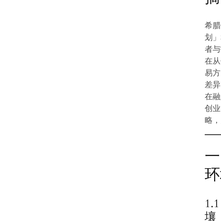
希腊
划」
者与
在从
易方
差异
在融
创业
略，
一
环
1
壤