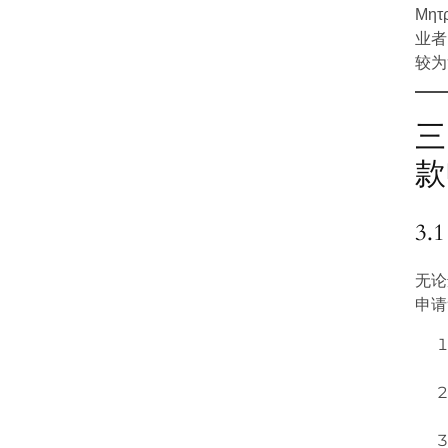
Μη
业者
较为
三
款
3
无论
申请