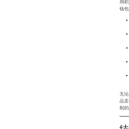
用积
钱包
无论
品卖
制的