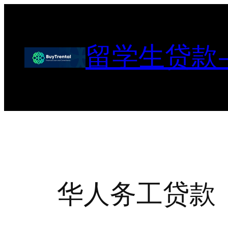
跳
至
内
留学生贷款
容
华人务工贷款