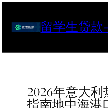
跳
至
内
留学生贷款
容
2026年意大
指南地中海港