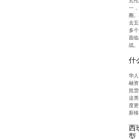
瓦伦
一，
圈。
去五
多个
面临
战。
什
华人
融资
批货
这类
度更
新移
西
型