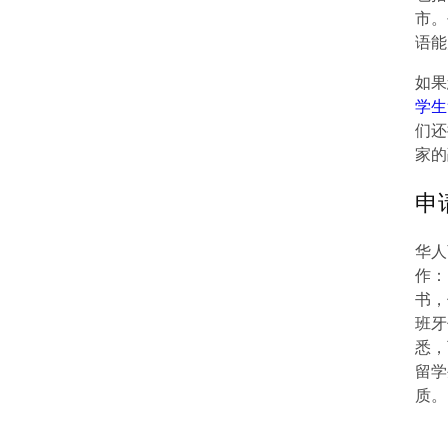
市。
语能
如果
学生
们还
家的
申
华人
作：
书，
班牙
悉，
留学
质。