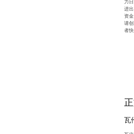
力日
进出
资金
请创
者快
正
瓦