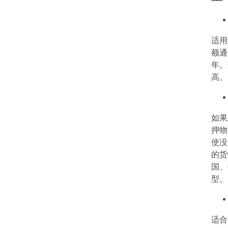
适用
额通
年。
高。
如果
押物
使没
的货
国、
型。
适合