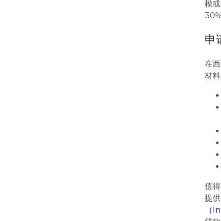
模或
30
申
在西
材料
值得
提供
（Ins