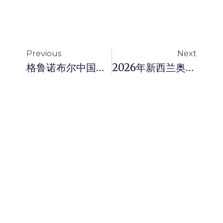
Previous
Next
格鲁诺布尔中国留学生如何利用货物抵押贷款解决资金周转难题？2026年最新解读
2026年新西兰奥克兰华人商家消费分期贷款完全指南：开启融资新篇章