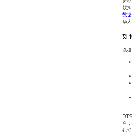
贷款
款担
数据
华人
如
选择
BT
台，
包括