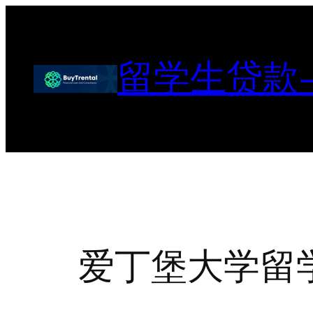
跳
至
内
留学生贷款
容
爱丁堡大学留